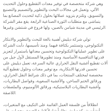
وهي شركة متخصصة في توفير معدات التقطيع وحلول التحديث
الآلي، وتعمل في مجالات البحث والتطوير والتصميم والتصنيع
والتسويق، وتلتزم بتزويد عملائها بحلول ذكية لتحديث المصانع بما
يتماشى مع متطلبات الثورة الصناعية الرابعة. يقع مقر الشركة
الرئيسي في مدينة شيامن بالصين، ولها فروع في شنتشن وغيرها.
تولي شركة ديليش أهمية بالغة للبحث والتطوير والابتكار
التكنولوجي، وتستثمر بكثافة فيهما. ومنذ تأسيسها، دأبت الشركة
على تطوير عملياتها التكنولوجية وتحسين معداتها باستمرار لتعزيز
قدرتها التنافسية الأساسية. ومنذ تطويرها المستقل لأول جيل من
آلات تقطيع أغشية النقل الحراري عالية السرعة، تعمل ديليش على
تحسين قدرتها الابتكارية، مع توفير معدات وحلول تقطيع آلية
مخصصة لمختلف المنتجات، بما في ذلك شرائط النقل الحراري،
ورقائق الختم الساخن، والأغشية السعوية، وفواصل البطاريات،
وأغشية البطاريات البلاستيكية، ورقائق الألومنيوم، والملصقات
اللاصقة.
انطلاقاً من فلسفة العمل القائمة على التكيف مع المتغيرات،
أنشأت شركة ديليش نظاماً شاملاً لإدارة الجودة، وحصلت على