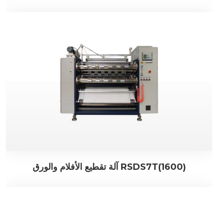
آلة تقطيع الأفلام والورق RSDS7T(1600)