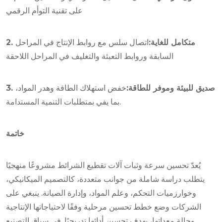
على تقنية التوأم الرقمي
2. متكامل للغاية:
اتصال سلس مع روابط الإنتاج في المراحل
السابقة وروابط التعبئة والتغليف في المراحل اللاحقة
3. صديق للبيئة وموفر للطاقة:
خفض استهلاك الطاقة وهدر المواد،
بما يفي بمتطلبات التنمية المستدامة.
خاتمة
يُعدّ تحسين سرعة وثبات آلات تقطيع الشرائط مشروعًا منهجيًا
يتطلب دراسة شاملة من جوانب متعددة، كالتصميم الميكانيكي،
وخوارزميات التحكم، وعلم المواد، وإدارة الصيانة. ينبغي على
الشركات وضع خطط تحسين مرحلية وفقًا لاحتياجاتها الإنتاجية
وحالة معداتها، بهدف تحسين أدائها تدريجيًا. في سياق التصنيع