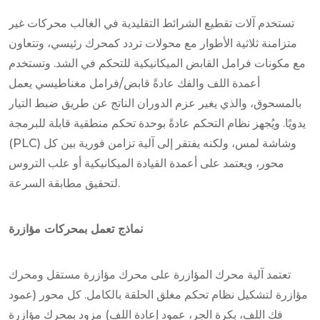
تستخدم آلات تقطيع الشرائط التقليدية في الغالب محركات غير
متزامنة ثلاثية الأطوار مع محولات تردد كمحرك رئيسي، وتتعاون
مع مكونات فرامل القابض الميكانيكية للتحكم في الشد. وتستخدم
أعمدة اللف والفك عادةً قابض/فرامل مغناطيسي يعمل
بالمسحوق، والذي يغير عزم الدوران الناتج عن طريق ضبط التيار
يدويًا. ويُجهز نظام التحكم عادةً بوحدة تحكم منطقية قابلة للبرمجة
(PLC) وشاشة لمس، ولكنه يفتقر إلى آلية تزامن فورية بين كل
محور، ويعتمد على أعمدة القيادة الميكانيكية أو علب التروس
لتحقيق مطابقة السرعة.
نماذج تعمل بمحركات مؤازرة
تعتمد آلية محرك المؤازرة على محرك مؤازرة مستقل ومحرك
مؤازرة لتشكيل نظام تحكم مغلق الحلقة بالكامل. كل محور (عمود
فك اللف، بكرة الجر، عمود إعادة اللف) مزود بمحرك مؤازرة