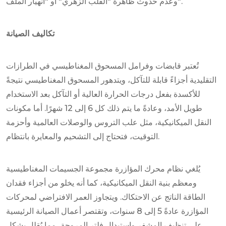
وعدم حدوث ظاهرة "القلب الزهري" أو "انهيار الملف".
تكاليف الصيانة
تُعتبر قابضات وفرامل المسحوق المغناطيسي في الطرازات
التقليدية أجزاءً قابلة للتآكل، ويتدهور المسحوق المغناطيسي نتيجةً
للأكسدة بفعل درجات الحرارة العالية أو التآكل بعد الاستخدام
طويل الأمد، وعادةً ما يتم ذلك كل 6 إلى 12 شهرًا. أما مكونات
النقل الميكانيكية، مثل علب التروس والوصلات العالمية وأحزمة
التوقيت، فتحتاج إلى التشحيم والمعايرة بانتظام.
يُلغي نظام محرك المؤازرة مجموعة الجسيمات المغناطيسية
ومعظم بنية النقل الميكانيكية، كما أنه يخلو من أجزاء فقدان
الطاقة الناتج عن الاحتكاك. ويتجاوز العمر الافتراضي لمحركات
المؤازرة عادةً 5 إلى 8 سنوات، وتقتصر أعمال الصيانة الرئيسية
على تنظيف المشفر واستبدال فلتر المروحة، مما يُقلل بشكل