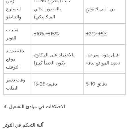
10-30 ثانية (محدود
زمن
من 1 إلى 3 ثوانٍ
بالقصور الذاتي
التسارع
الميكانيكي)
والتباطؤ
تقلبات
±10%~±15%
±2%~±5%
التوتر
دقة تحديد
قفل بدون سرعة،
بالاعتماد على المكابح،
موقع
تحديد المواقع بدقة
يكون الخطأ كبيرًا
التوقف
وقت تغيير
5-10 دقائق
15-25 دقيقة
الطلب
3. الاختلافات في مبادئ التشغيل
آلية التحكم في التوتر