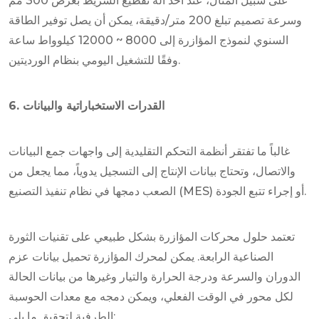
على سبيل المثال، عند أخذ آلة تقطيع الشريط بعرض 300 مم
وسرعة تصميم تبلغ 200 متر/دقيقة، يمكن أن يصل توفير الطاقة
السنوي لنموذج المؤازرة إلى 8000 ~ 12000 كيلوواط ساعة
وفقًا للتشغيل اليومي بنظام الورديتين.
6. القدرات الاستخباراتية والبيانات
غالباً ما تفتقر أنظمة التحكم التقليدية إلى واجهات جمع البيانات
والاتصال، وتحتاج بيانات الإنتاج إلى التسجيل يدوياً، مما يجعل من
الصعب دمجها في نظام تنفيذ التصنيع (MES) أو إجراء تتبع الجودة.
تعتمد حلول محركات المؤازرة بشكل طبيعي على تقنيات الثورة
الصناعية الرابعة. يمكن لمحرك المؤازرة تحميل بيانات عزم
الدوران والسرعة ودرجة الحرارة والتيار وغيرها من بيانات الحالة
لكل محور في الوقت الفعلي، ويمكن دمجه مع معدات الحوسبة
الطرفية لتحقيق ما يلي: