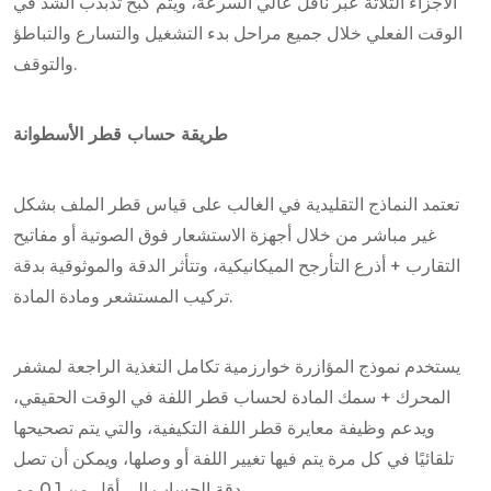
الأجزاء الثلاثة عبر ناقل عالي السرعة، ويتم كبح تذبذب الشد في
الوقت الفعلي خلال جميع مراحل بدء التشغيل والتسارع والتباطؤ
والتوقف.
طريقة حساب قطر الأسطوانة
تعتمد النماذج التقليدية في الغالب على قياس قطر الملف بشكل
غير مباشر من خلال أجهزة الاستشعار فوق الصوتية أو مفاتيح
التقارب + أذرع التأرجح الميكانيكية، وتتأثر الدقة والموثوقية بدقة
تركيب المستشعر ومادة المادة.
يستخدم نموذج المؤازرة خوارزمية تكامل التغذية الراجعة لمشفر
المحرك + سمك المادة لحساب قطر اللفة في الوقت الحقيقي،
ويدعم وظيفة معايرة قطر اللفة التكيفية، والتي يتم تصحيحها
تلقائيًا في كل مرة يتم فيها تغيير اللفة أو وصلها، ويمكن أن تصل
دقة الحساب إلى أقل من 0.1 مم.