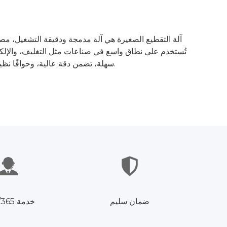
آلة التقطيع الصغيرة هي آلة مدمجة ودقيقة التشغيل، مصمم
تُستخدم على نطاق واسع في صناعات مثل التغليف، والإلكت
سهلة، تضمن دقة عالية، وحوافًا نظيفة، وتقليل هدر المواد. حجمها الصغير يجعلها مثالية لمختبرات البحث والتطوير، والإنتاج على نطاق صغير، ومهام التقطيع المخصصة.
ضمان سليم
خدمة 24/7/365