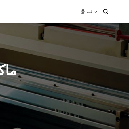
لغة
ماكي