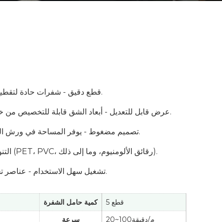
قطع دقيق - شفرات حادة لتقطيع نظيف وخالٍ من النتوءات.
عرض قابل للتعديل - أبعاد الشق قابلة للتخصيص من خلال المعلمات سهلة الضبط.
تصميم مضغوط - يوفر المساحة في ورش العمل أو المختبرات الصغيرة.
التنوع - يتعامل مع مواد متعددة (PET، PVC، رقائق الألومنيوم، وما إلى ذلك).
تشغيل سهل الاستخدام - عناصر تحكم بسيطة للإعداد السريع.
5 قطع
كمية حامل الشفرة
20~100م/دقيقة
سرعة