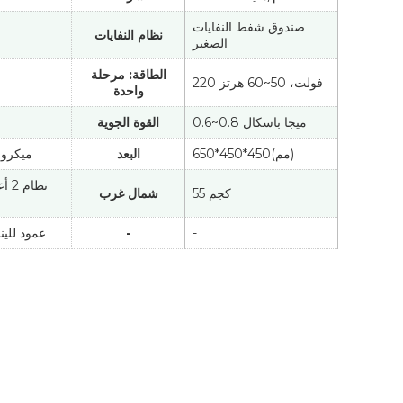
صندوق شفط النفايات
نظام النفايات
الصغير
الطاقة: مرحلة
220 فولت، 50~60 هرتز
واحدة
0.6~0.8 ميجا باسكال
القوة الجوية
650*450*450(مم)
البعد
4~20 ميكر
نظام
55 كجم
شمال غرب
-
-
عمود للينش 3