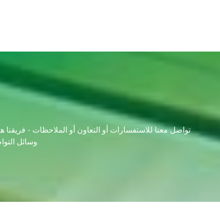
تواصل معنا للاستفسارات أو التعاون أو الملاحظات - فريقنا هنا
وسائل التواصل الاجتماعي، ولنبدأ حوارًا. معًا، يمكننا صنع شيء استثنائي.