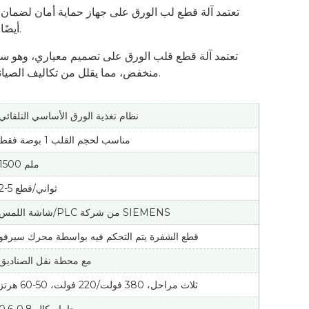
تعتمد آلة قطع لب الورق على جهاز حماية أمان لضمان
أيضًا موثوقية واستقرار المعدات.
تعتمد آلة قطع قلب الورق على تصميم معياري، وهو س
منخفض، مما يقلل من تكاليف الصيانة ووقت التوقف عن العمل.
نظام تغذية الورق الأساسي التلقائي
مناسب لحجم القلب 1 بوصة فقط
1500 ملم
2-5 ثواني/قطع
شاشة اللمس/PLC من شركة SIEMENS
قطع الشفرة يتم التحكم فيه بواسطة محرك سيرفو
مع محطة نقل الصناديق
ثلاث مراحل، 380 فولت/220 فولت، 50-60 هرتز