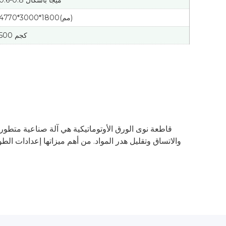
0.6-0.8 ميجا باسكال
4770*3000*1800(مم)
500 كجم
قاطعة نوى الورق الأوتوماتيكية هي آلة صناعية متطورة
والاتساق وتقليل هدر المواد. من أهم ميزاتها إعدادات ا