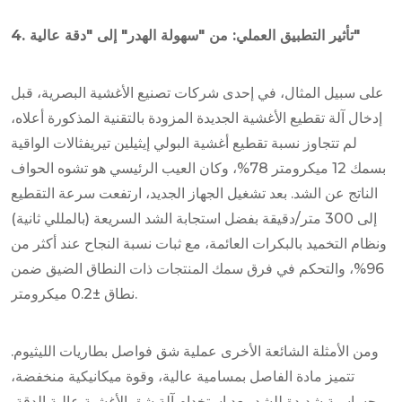
4. تأثير التطبيق العملي: من "سهولة الهدر" إلى "دقة عالية"
على سبيل المثال، في إحدى شركات تصنيع الأغشية البصرية، قبل
إدخال آلة تقطيع الأغشية الجديدة المزودة بالتقنية المذكورة أعلاه،
لم تتجاوز نسبة تقطيع أغشية البولي إيثيلين تيريفثالات الواقية
بسمك 12 ميكرومتر 78%، وكان العيب الرئيسي هو تشوه الحواف
الناتج عن الشد. بعد تشغيل الجهاز الجديد، ارتفعت سرعة التقطيع
إلى 300 متر/دقيقة بفضل استجابة الشد السريعة (بالمللي ثانية)
ونظام التخميد بالبكرات العائمة، مع ثبات نسبة النجاح عند أكثر من
96%، والتحكم في فرق سمك المنتجات ذات النطاق الضيق ضمن
نطاق ±0.2 ميكرومتر.
ومن الأمثلة الشائعة الأخرى عملية شق فواصل بطاريات الليثيوم.
تتميز مادة الفاصل بمسامية عالية، وقوة ميكانيكية منخفضة،
وحساسية شديدة للشد. بعد استخدام آلة شق الأغشية عالية الدقة،