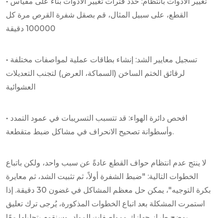
• تغيير الأدوات بانتظام: حدد فترات تغيير الأدوات بناءً على مقياس
القطع، على سبيل المثال، قم بصقل شفرة القرص مرة كل
100000 دقيقة
• تسجيل معايير الشد: إنشاء بطاقات عملية لمواصفات مختلفة
لرقائق الختم الساخن (السماكة، العرض) لتجنب التعديلات
العشوائية
• افحص دائرة الهواء: قد تتسبب التسريبات في عمود التمدد
وأسطوانة تصحيح الانحراف في مشاكل ضبط متقطعة.
لا ينتج عدم انتظام حواف القطع عادةً عن سبب واحد، ولكن باتباع
الخطوات التالية: "ضبط الشفرة أولاً، ثم تثبيت الشد، ثم معايرة
بكرة التوجيه"، يمكن حل معظم المشاكل في غضون 30 دقيقة. إذا
استمرت المشكلة بعد اتباع الخطوات المذكورة، يُرجى ترك تعليق
يوضح طراز جهازك ومواصفات المواد، وسنقوم بتحليلها معًا