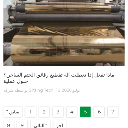
ماذا تفعل إذا تعطلت آلة تقطيع رقائق الختم الساخن؟
حلول عملية
بواسطة شركة Slitting Tech، 18 يوليو 2026
7
6
5
4
3
2
1
" سابق
آخر
التالي "
9
8